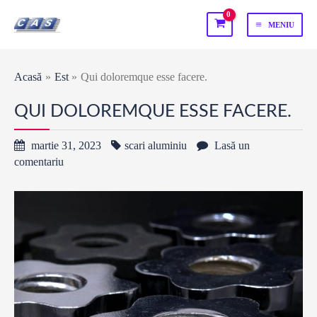
Skip
MENIU
to
MAIN
content
MENU
Acasă
Est
Qui doloremque esse facere.
QUI DOLOREMQUE ESSE FACERE.
martie 31, 2023
scari aluminiu
Lasă un
comentariu