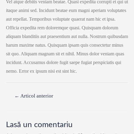
Vel atque debitis veniam beatae. Quasi expedita corrupti et qui ut
itaque animi sed. Incidunt beatae eum magni aperiam voluptates
aut repellat. Temporibus voluptate quaerat nam hic et ipsa.
Officia expedita rem doloremque quasi. Quisquam dolorum
aliquam blanditiis aut praesentium aut nulla. Nostrum quibusdam
harum maxime natus. Quisquam ipsam quis consectetur minus
sit quo. Aliquam magnam sit et nihil. Minus dolor veniam quas
incidunt. Accusamus dolore fugit saepe fugiat perspiciatis qui
nemo. Error ex ipsum nisi est sint hic.
Navigare
←
Articol anterior
în
articole
Lasă un comentariu