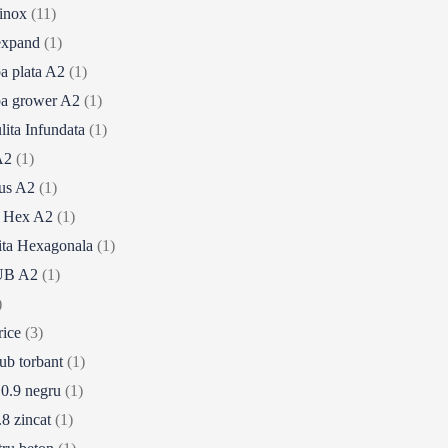
 inox
(11)
expand
(1)
a plata A2
(1)
a grower A2
(1)
ita Infundata
(1)
A2
(1)
us A2
(1)
 Hex A2
(1)
ita Hexagonala
(1)
B A2
(1)
)
rice
(3)
ub torbant
(1)
0.9 negru
(1)
8 zincat
(1)