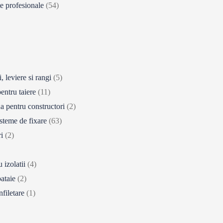
te profesionale
(54)
, leviere si rangi
(5)
entru taiere
(11)
a pentru constructori
(2)
isteme de fixare
(63)
i
(2)
 izolatii
(4)
bataie
(2)
nfiletare
(1)