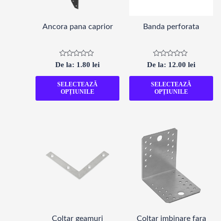
Ancora pana caprior
Banda perforata
Evaluat
Evaluat
De la:
1.80
lei
De la:
12.00
lei
la
la
0
0
din
din
SELECTEAZĂ
SELECTEAZĂ
5
5
OPȚIUNILE
OPȚIUNILE
Coltar geamuri
Coltar imbinare fara