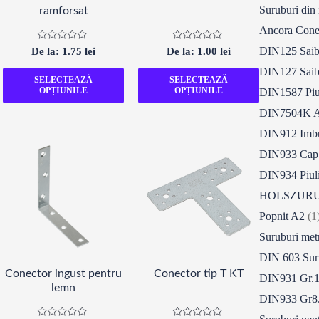
Suruburi din
ramforsat
Ancora Con
Evaluat
Evaluat
DIN125 Saib
De la:
1.75
lei
De la:
1.00
lei
la
la
0
0
DIN127 Saib
din
din
SELECTEAZĂ
SELECTEAZĂ
5
5
OPȚIUNILE
OPȚIUNILE
DIN1587 Piul
DIN7504K 
DIN912 Imb
DIN933 Cap
DIN934 Piul
HOLSZURU
Popnit A2
(1
Suruburi met
DIN 603 Sur
Conector ingust pentru
Conector tip T KT
DIN931 Gr.1
lemn
DIN933 Gr8.