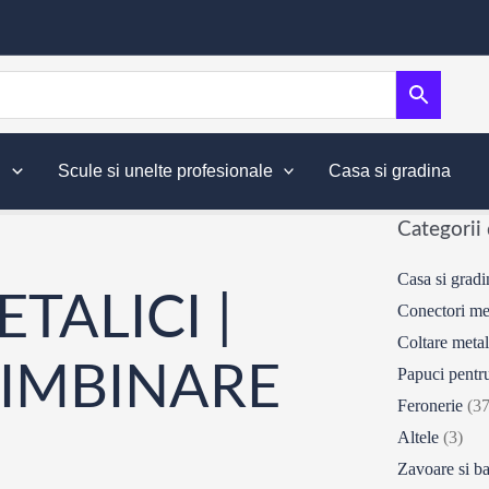
i
Scule si unelte profesionale
Casa si gradina
Categorii
Casa si gradi
TALICI |
Conectori me
Coltare metal
 IMBINARE
Papuci pentru
Feronerie
(37
Altele
(3)
Zavoare si b