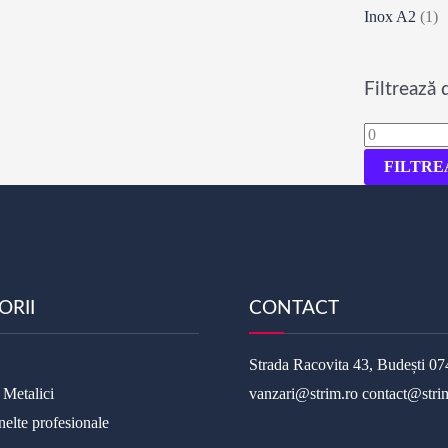
Inox A2
(1)
Filtrează 
Preț
minim
FILTRE
ORII
CONTACT
Strada Racovita 43, Budești
07
 Metalici
vanzari@strim.ro
contact@stri
nelte profesionale