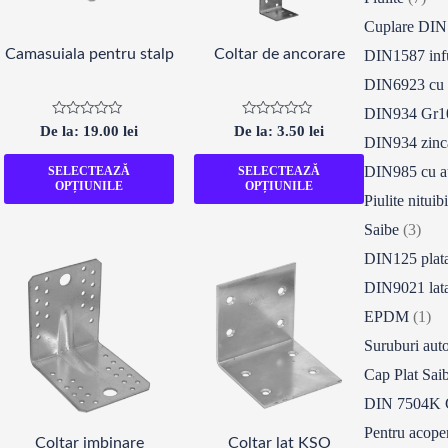
Cuplare DIN
Camasuiala pentru stalp
Coltar de ancorare
DIN1587 inf
DIN6923 cu 
DIN934 Gr10
Evaluat
Evaluat
De la:
19.00
lei
De la:
3.50
lei
la
la
DIN934 zinc
0
0
din
din
DIN985 cu a
SELECTEAZĂ
SELECTEAZĂ
5
5
OPȚIUNILE
OPȚIUNILE
Piulite nituib
Saibe
(3)
DIN125 plat
DIN9021 lat
EPDM
(1)
Suruburi aut
Cap Plat Sai
DIN 7504K 
Pentru acope
Coltar imbinare
Coltar lat KSO