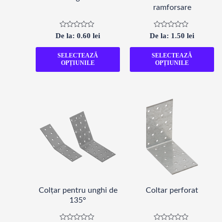
ramforsare
Evaluat
Evaluat
De la:
0.60
lei
De la:
1.50
lei
la
la
0
0
din
din
SELECTEAZĂ
SELECTEAZĂ
5
5
OPȚIUNILE
OPȚIUNILE
Colțar pentru unghi de
Coltar perforat
135°