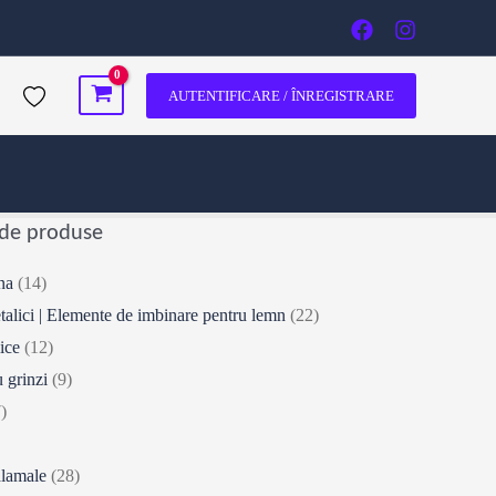
AUTENTIFICARE / ÎNREGISTRARE
 de produse
na
(14)
talici | Elemente de imbinare pentru lemn
(22)
ice
(12)
 grinzi
(9)
)
alamale
(28)