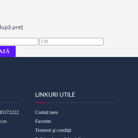
după preț
Preț
maxim
AZĂ
LINKURI UTILE
45372222
Contul meu
m.ro
Favorite
Termeni şi condiţii