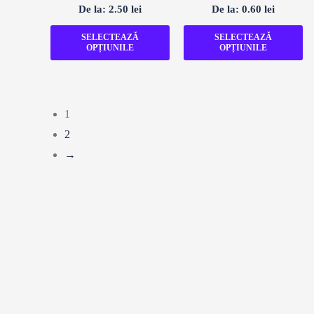
Evaluat
Evaluat
De la:
2.50
lei
De la:
0.60
lei
la
la
0
0
din
din
SELECTEAZĂ
SELECTEAZĂ
5
5
OPȚIUNILE
OPȚIUNILE
1
2
→