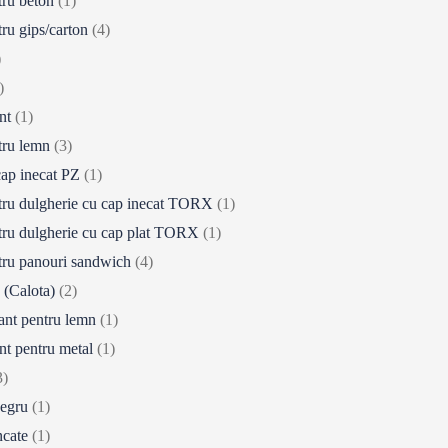
tru beton
(1)
ru gips/carton
(4)
)
)
nt
(1)
tru lemn
(3)
cap inecat PZ
(1)
tru dulgherie cu cap inecat TORX
(1)
tru dulgherie cu cap plat TORX
(1)
tru panouri sandwich
(4)
(Calota)
(2)
tant pentru lemn
(1)
nt pentru metal
(1)
3)
negru
(1)
ncate
(1)