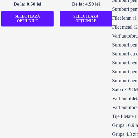
Suruburi pen
Evaluat
Evaluat
De la:
0.50
lei
De la:
4.50
lei
la
la
Suruburi pent
0
0
din
din
SELECTEAZĂ
SELECTEAZĂ
Filet lemn
(1
5
5
OPȚIUNILE
OPȚIUNILE
Filet metal
(2
Varf autofora
Suruburi pen
Suruburi cu 
Suruburi pen
Suruburi pen
Suruburi pen
Saiba EPDM 
Varf autofile
Varf autofora
Tije filetate
(
Grupa 10.9 
Grupa 4.8 zi