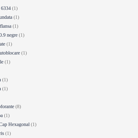
 6334
(1)
undata
(1)
flansa
(1)
.9 negre
(1)
ate
(1)
utoblocare
(1)
ile
(1)
a
(1)
a
(1)
oforante
(8)
ba
(1)
Cap Hexagonal
(1)
ris
(1)