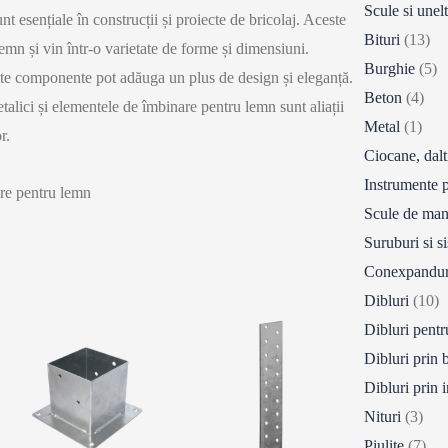
Scule si unel
t esențiale în construcții și proiecte de bricolaj. Aceste
Bituri
(13)
 lemn și vin într-o varietate de forme și dimensiuni.
Burghie
(5)
aceste componente pot adăuga un plus de design și eleganță.
Beton
(4)
talici și elementele de îmbinare pentru lemn sunt aliații
Metal
(1)
r.
Ciocane, dalti
Instrumente p
are pentru lemn
Scule de man
Suruburi si s
Conexpandur
Dibluri
(10)
Dibluri pentru
Dibluri prin 
Dibluri prin i
Nituri
(3)
Piulite
(7)