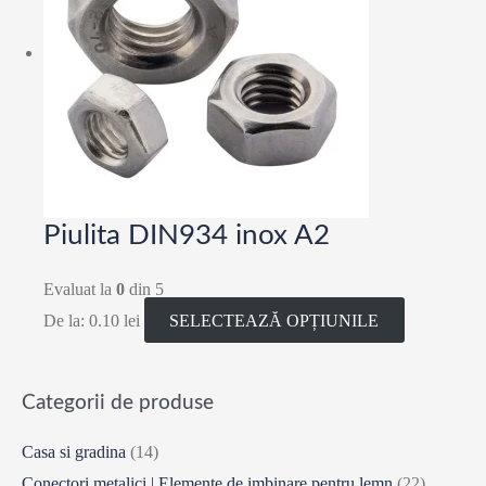
Piulita DIN934 inox A2
Evaluat la
0
din 5
De la:
0.10
lei
SELECTEAZĂ OPȚIUNILE
Categorii de produse
Casa si gradina
(14)
Conectori metalici | Elemente de imbinare pentru lemn
(22)