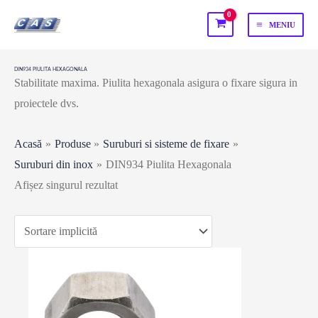
Skip
MENIU
to
MAIN
content
MENU
DIN934 PIULITA HEXAGONALA
Stabilitate maxima. Piulita hexagonala asigura o fixare sigura in
proiectele dvs.
Acasă
Produse
Suruburi si sisteme de fixare
Suruburi din inox
DIN934 Piulita Hexagonala
Afișez singurul rezultat