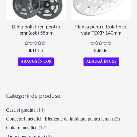
Diblu polistiren pentru
Flansa pentru izolatie cu
lemn(osb) 55mm
vata TDXP 140mm
Evaluat
Evaluat
0.11
lei
0.60
lei
la
la
0
0
din
din
ADAUGĂ ÎN COȘ
ADAUGĂ ÎN COȘ
5
5
Categorii de produse
Casa si gradina
(14)
Conectori metalici | Elemente de imbinare pentru lemn
(22)
Coltare metalice
(12)
Papuci pentru grinzi
(9)