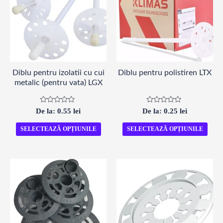
Diblu pentru izolatii cu cui
Diblu pentru polistiren LTX
metalic (pentru vata) LGX
Evaluat
Evaluat
De la:
0.55
lei
De la:
0.25
lei
la
la
0
0
din
din
SELECTEAZĂ OPȚIUNILE
SELECTEAZĂ OPȚIUNILE
5
5