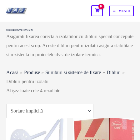
Skip
MENIU
to
MAIN
content
MENU
DIBLURI PENTRU IZOLATII
Asigurati fixarea corecta a izolatiilor cu dibluri special concepute
pentru acest scop. Aceste dibluri pentru izolatii asigura stabilitate
si rezistenta in proiectele dvs. de izolare termica.
Acasă
Produse
Suruburi si sisteme de fixare
Dibluri
Dibluri pentru izolatii
Afișez toate cele 4 rezultate