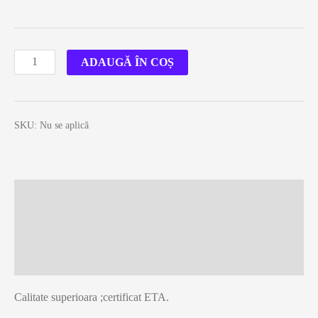
Cantitate
ADAUGĂ ÎN COȘ
Diblu
pentru
polistiren
SKU:
Nu se aplică
LTX
Descriere
Informații suplimentare
Recenzii (0)
Calitate superioara ;certificat ETA.