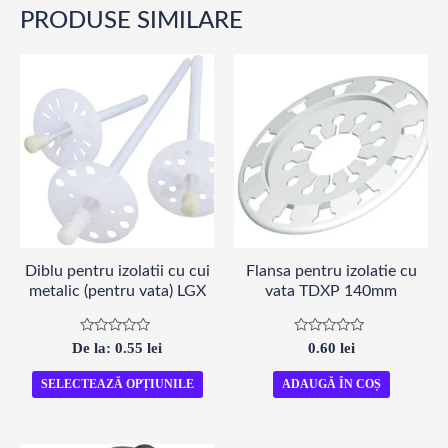
PRODUSE SIMILARE
Diblu pentru izolatii cu cui
Flansa pentru izolatie cu
metalic (pentru vata) LGX
vata TDXP 140mm
Evaluat
Evaluat
De la:
0.55
lei
0.60
lei
la
la
0
0
din
din
SELECTEAZĂ OPȚIUNILE
ADAUGĂ ÎN COȘ
5
5