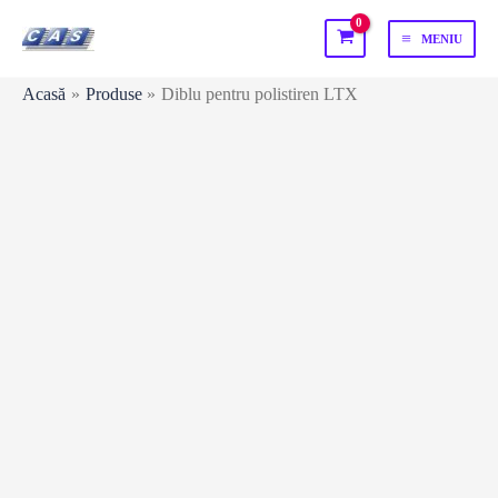
Skip
MENIU
to
MAIN
content
Acasă
Produse
Diblu pentru polistiren LTX
MENU