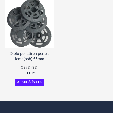
Diblu polistiren pentru
lemn(osb) 55mm
Evaluat
0.11
lei
la
0
din
ADAUGĂ ÎN COȘ
5