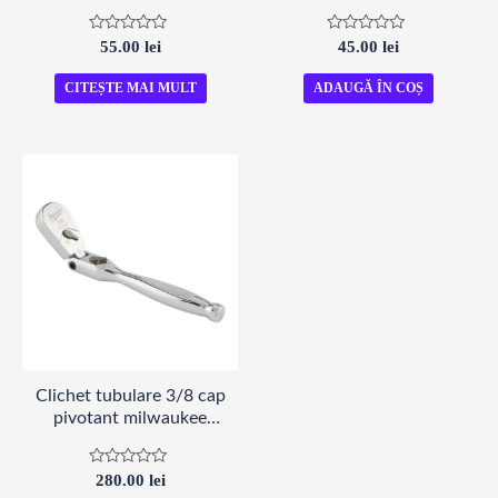
1buc, 4932471427
4932478065 Milwaukee
Milwaukee
Evaluat
Evaluat
55.00
lei
45.00
lei
la
la
0
0
din
din
CITEȘTE MAI MULT
ADAUGĂ ÎN COȘ
5
5
Clichet tubulare 3/8 cap
pivotant milwaukee
4932479652
Evaluat
280.00
lei
la