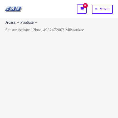
Skip
MENIU
to
MAIN
content
Acasă
Produse
MENU
Set surubelnite 12buc, 4932472003 Milwaukee