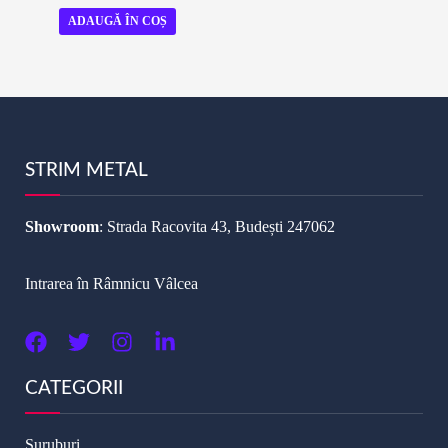
0
din
ADAUGĂ ÎN COȘ
5
STRIM METAL
Showroom
: Strada Racovita 43, Budești 247062
Intrarea în Râmnicu Vâlcea
CATEGORII
Suruburi