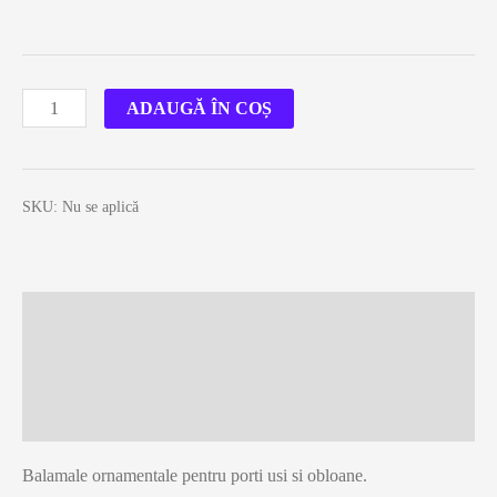
Cantitate
ADAUGĂ ÎN COȘ
Balamale
ornamentale
negre
SKU:
Nu se aplică
tipT
Descriere
Informații suplimentare
Recenzii (0)
Balamale ornamentale pentru porti usi si obloane.