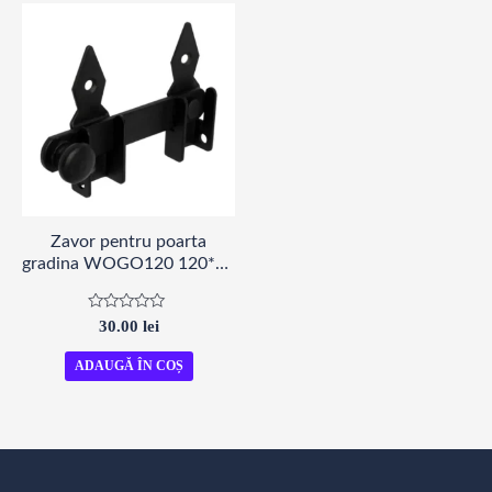
Zavor pentru poarta
gradina WOGO120 120*20
mm
Evaluat
30.00
lei
la
0
din
ADAUGĂ ÎN COȘ
5