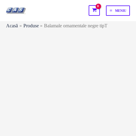
Skip
MENIU
to
MAIN
content
Acasă
Produse
Balamale ornamentale negre tipT
MENU