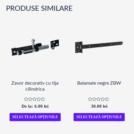
PRODUSE SIMILARE
Zavor decorativ cu tija
Balamale negre ZBW
cilindrica
Evaluat
Evaluat
De la:
6.00
lei
30.00
lei
la
la
0
0
din
din
SELECTEAZĂ OPȚIUNILE
SELECTEAZĂ OPȚIUNILE
5
5